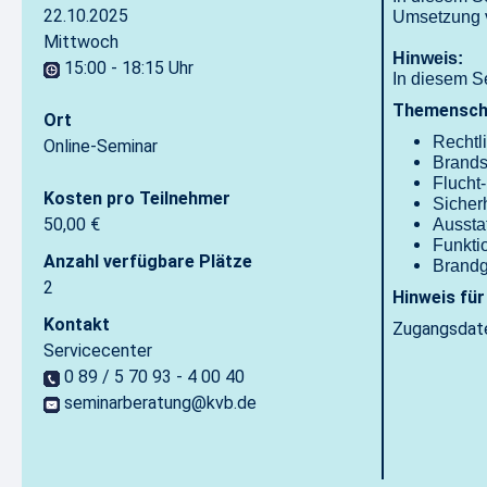
22.10.2025
Umsetzung v
Mittwoch
Hinweis:
15:00 - 18:15 Uhr
In diesem S
Themensch
Ort
Rechtl
Online-Seminar
Brands
Flucht
Kosten pro Teilnehmer
Sicher
50,00 €
Aussta
Funkti
Anzahl verfügbare Plätze
Brandg
2
Hinweis für
Kontakt
Zugangsdate
Servicecenter
0 89 / 5 70 93 - 4 00 40
seminarberatung@kvb.de