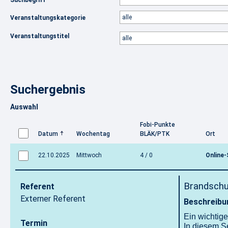
Suchbegriff
Veranstaltungskategorie
Veranstaltungstitel
Suchergebnis
Auswahl
Fobi-Punkte
Datum
Wochentag
BLÄK/PTK
Ort
22.10.2025
Mittwoch
4 / 0
Online
Brandschut
Referent
Externer Referent
Beschreibu
Ein wichtige
Termin
In diesem Se