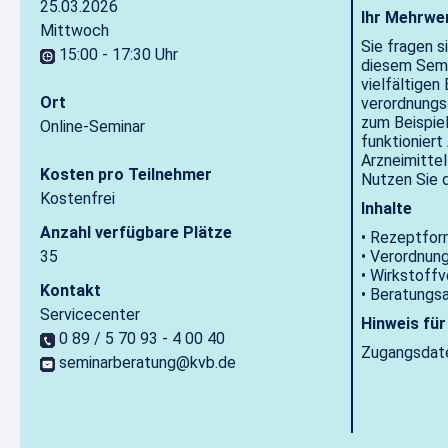
25.03.2026
Ihr Mehrwe
Mittwoch
Sie fragen s
15:00 - 17:30 Uhr
diesem Semi
vielfältige
Ort
verordnungsf
zum Beispie
Online-Seminar
funktioniert
Arzneimittel
Kosten pro Teilnehmer
Nutzen Sie d
Kostenfrei
Inhalte
Anzahl verfügbare Plätze
• Rezeptfor
35
• Verordnung
• Wirkstoffv
Kontakt
• Beratungs
Servicecenter
Hinweis für
0 89 / 5 70 93 - 4 00 40
Zugangsdate
seminarberatung@kvb.de